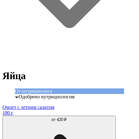
Яйца
От нутрициолога
Одобрено нутрициологом
Омлет с летним салатом
180 г
от
420 ₽