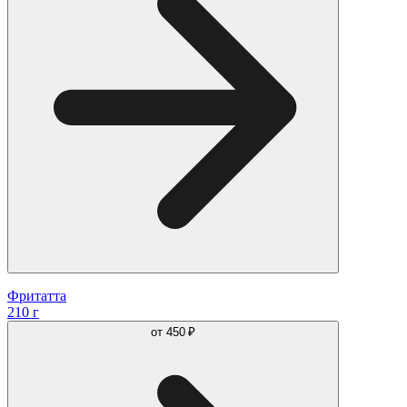
Фритатта
210 г
от
450 ₽