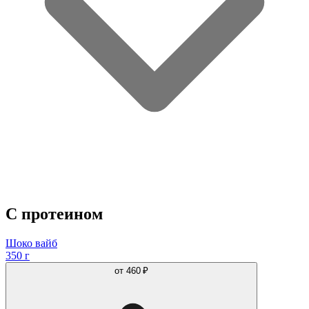
С протеином
Шоко вайб
350 г
от
460 ₽