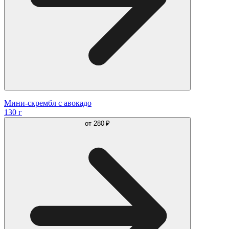
Мини-скрембл с авокадо
130 г
от
280 ₽