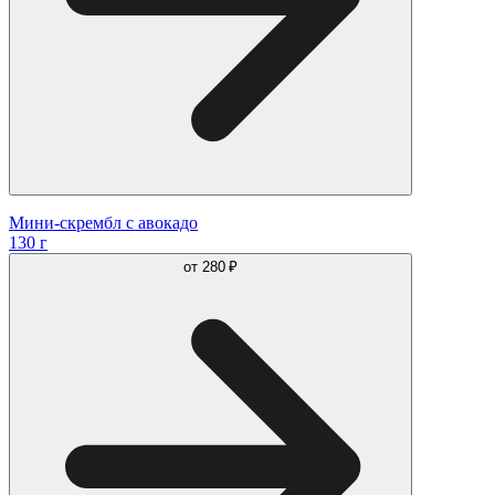
Мини-скрембл с авокадо
130 г
от
280 ₽